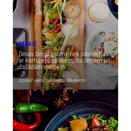
DESAS
Desas beļģu gaumē tiek pasniegtas
ar kartupeļu salātiem, dārzeņiem un
dažādām mērcēm.
Uzzināt vairāk par salātu ēdienkarti
>