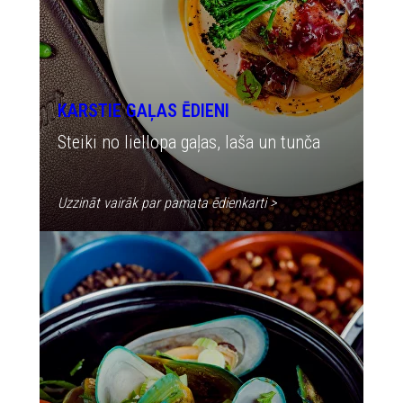
KARSTIE GAĻAS ĒDIENI
Steiki no liellopa gaļas, laša un tunča
Uzzināt vairāk par pamata ēdienkarti >