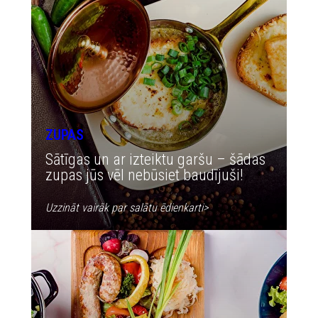
ZUPAS
Sātīgas un ar izteiktu garšu – šādas
zupas jūs vēl nebūsiet baudījuši!
Uzzināt vairāk par salātu ēdienkarti
>