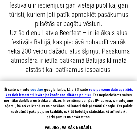
festivālu ir iecienījusi gan vietējā publika, gan
tūristi, kuriem ļoti patīk apmeklēt pasākumus
pilsētās ar bagātu vēsturi.
Uz šo dienu Latvia Beerfest – ir lielākais alus
festivāls Baltijā, kas piedāvā nobaudīt vairāk
nekā 200 veidu dažādu alus šķirņu. Pasākuma
atmosfēra ir ietīta patīkamā Baltijas klimatā
atstās tikai patīkamus iespaidus.
Šī saite izmanto
coockie
google failus, kā arī šī saite
veic personu datu apstrādi,
kas tiek izmantoti ievērojot konfidencialitātes politiku
. Tas nepieciešams saites
normālai darbībai un trafika analīzei. Informācija par jūsu IP- adresi, izmantojamo
aģentu, kā arī veiktspējas un drošības indikatori tiek pārsūtīti Google. Tas palīdz
nodrošināt pakalpojumu kvalitāti, uzkrāt lietotāju statistiku, kā arī noteikt
pārkāpumus un novērst tos.
PALDIES, VAIRĀK NERĀDĪT.