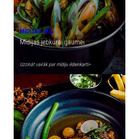
MĪDIJAS 1KG
Mīdijas jebkurai gaumei
Uzzināt vairāk par mīdiju ēdienkarti
>