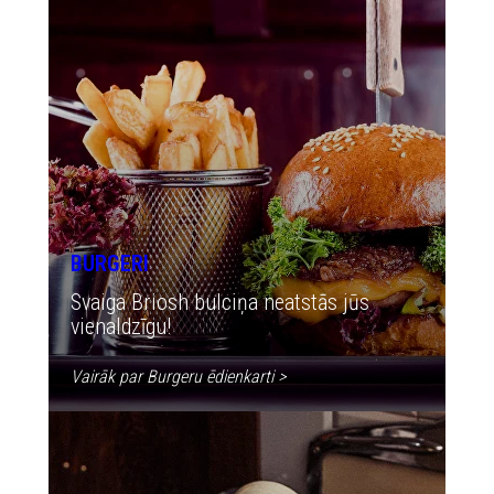
BURGERI
Svaiga Briosh bulciņa neatstās jūs
vienaldzīgu!
Vairāk par Burgeru ēdienkarti
>