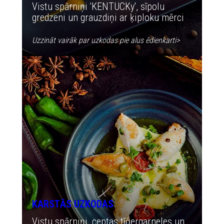
Vistu spārniņi 'KENTUCKy', sīpolu
gredzeni un grauzdiņi ar ķiploku mērci
Uzzināt vairāk par uzkodas pie alus ēdienkarti
>
KARSTĀS UZKODAS
Vistu spārniņi, ceptas tīģergarneles un