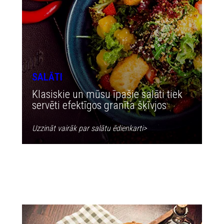
SALĀTI
Klasiskie un mūsu īpašie salāti tiek
servēti efektīgos granīta šķīvjos
Uzzināt vairāk par salātu ēdienkarti
>