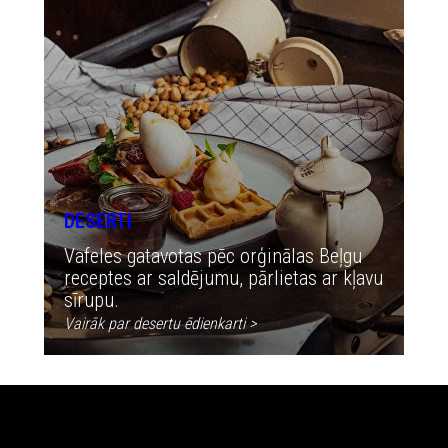
DESERTI
Vafeles gatavotas pēc orģinālas Beļgu
receptes ar saldējumu, pārlietas ar kļavu
sīrupu.
Vairāk par desertu ēdienkarti
>