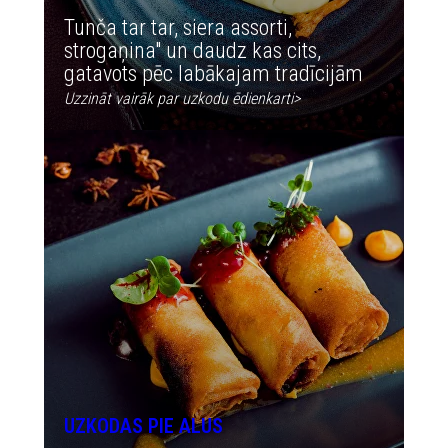
Tunča tar tar, siera assorti,
strogaņina" un daudz kas cits,
gatavots pēc labākajam tradīcijām
U
zzināt vairāk par uzkodu ēdienkarti
>
UZKODAS PIE ALUS