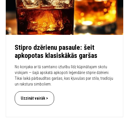
Stipro dzērienu pasaule: šeit
apkopotas klasiskākās garšas
No konjaka ar tā samtaino izturību līdz kūpinātajam skotu
viskijam — šajā apskatā apkopoti leģendārie stiprie dzērieni.
Tikai laikā pārbaudītas garšas, kas kļuvušas par stila, tradīciju
un rakstura simboliem.
Uzzināt vairāk >