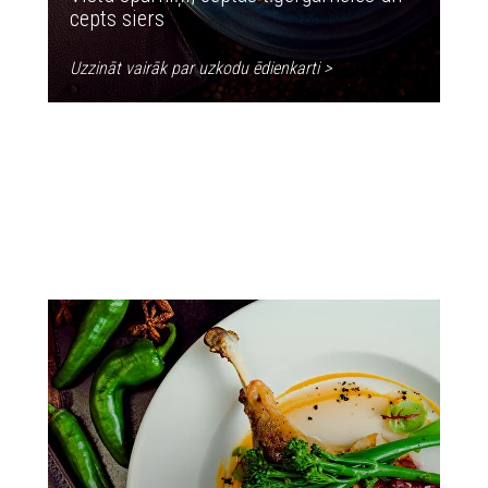
cepts siers
Uzzināt vairāk par uzkodu ēdienkarti >