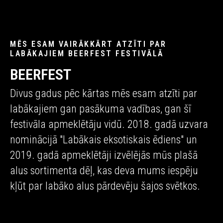
MĒS ESAM VAIRĀKKĀRT ATZĪTI PAR
LABĀKAJIEM BEERFEST FESTIVĀLĀ
BEERFEST
Divus gadus pēc kārtas mēs esam atzīti par
labākajiem gan pasākuma vadības, gan šī
festivāla apmeklētāju vidū. 2018. gadā uzvara
nominācijā "Labākais eksotiskais ēdiens" un
2019. gadā apmeklētāji izvēlējās mūs plašā
alus sortimenta dēļ, kas deva mums iespēju
kļūt par labāko alus pārdevēju šajos svētkos.