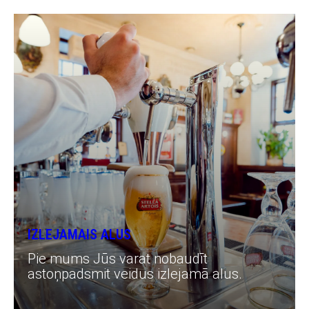
IZLEJAMAIS ALUS
Pie mums Jūs varat nobaudīt
astoņpadsmit veidus izlejamā alus.