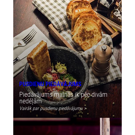
PUSDIENU PIEDĀVĀJUMS
Piedāvājums mainās ik pēc divām
nedēļām
Vairāk par pusdienu piedāvājumu >