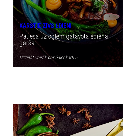
KARSTIE ZIVS ĒDIENI
Patiesa uz oglēm gatavota ēdiena
garša
Uzzināt vairāk par ēdienkarti
>